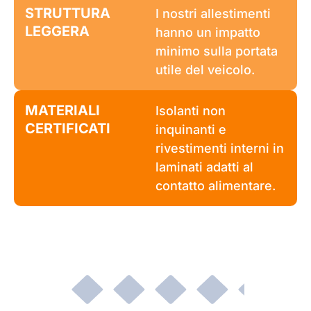
STRUTTURA
I nostri allestimenti
LEGGERA
hanno un impatto
minimo sulla portata
utile del veicolo.
MATERIALI
Isolanti non
CERTIFICATI
inquinanti e
rivestimenti interni in
laminati adatti al
contatto alimentare.