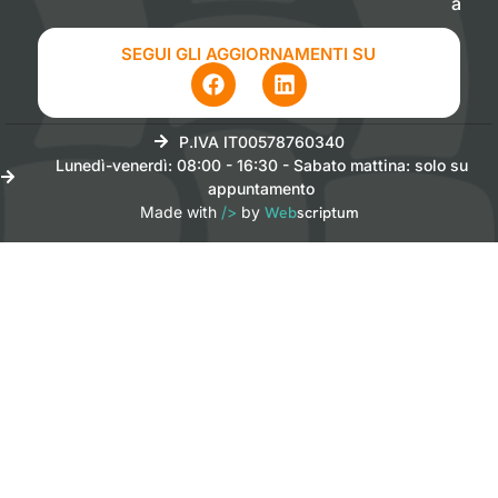
à
SEGUI GLI AGGIORNAMENTI SU
P.IVA IT00578760340
Lunedì-venerdì: 08:00 - 16:30 - Sabato mattina: solo su
appuntamento
Made with
/>
by
Web
scriptum