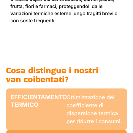
frutta, fiori e farmaci, proteggendoli dalle
variazioni termiche esterne lungo tragitti brevi o
con soste frequenti.
Cosa distingue i nostri
van coibentati?
EFFICIENTAMENTO
Ottimizzazione del
TERMICO
coefficiente di
dispersione termica
per ridurre i consumi.