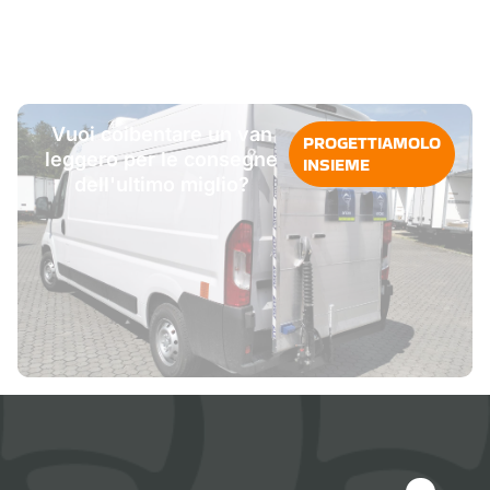
Vuoi coibentare un van
PROGETTIAMOLO
leggero per le consegne
INSIEME
dell'ultimo miglio?