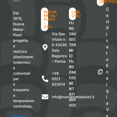
CERTIFIC
C
NUOVA
LINK
Dal
e
METAL-
UTILI
1979,
PLAST
rt
–
FU
Nuova
S.R.L.
if
RG
Metal-
Via San
ONI
i
Plast
Vitale n.
ISO
c
progetta
9 43038
TER
e
a
Sala
MI
realizza
t
Baganza
CI
allestimenti
o
– Parma
FU
isotermici
E
RG
e
n
ONI
coibentati
+39
COI
e
per
0521
BE
r
il
833014
NT
trasporto
g
ATI
a
i
info@nuovametalplast.it
SER
temperatura
a
VIZI
controllata.
V
e
Privacy