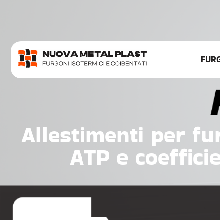
FURG
Allestimenti per fu
ATP e coeffici