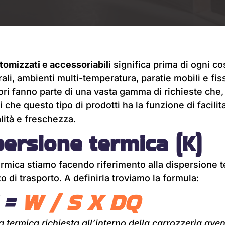
tomizzati e accessoriabili
significa prima di ogni co
ali, ambienti multi-temperatura, paratie mobili e fis
essori fanno parte di una vasta gamma di richieste c
 che questo tipo di prodotti ha la funzione di facilit
ità e freschezza.
spersione termica (K)
ermica stiamo facendo riferimento alla dispersione
o di trasporto. A definirla troviamo la formula:
 =
W / S X DQ
 termica richiesta all’interno della carrozzeria
aven