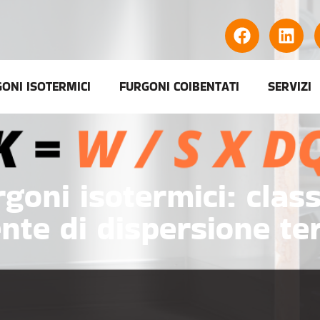
ONI ISOTERMICI
FURGONI COIBENTATI
SERVIZI
rgoni isotermici: class
ente di dispersione te