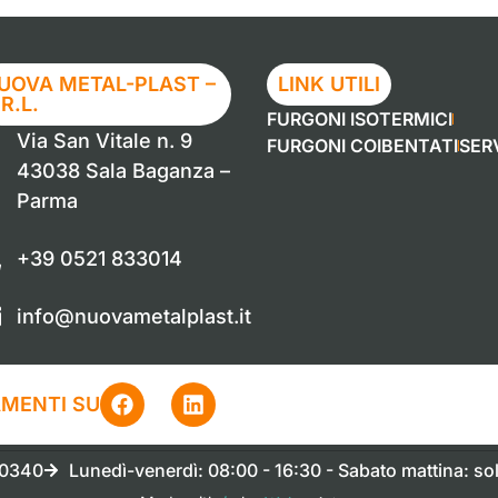
UOVA METAL-PLAST –
LINK UTILI
.R.L.
FURGONI ISOTERMICI
Via San Vitale n. 9
FURGONI COIBENTATI
SERV
43038 Sala Baganza –
Parma
+39 0521 833014
info@nuovametalplast.it
AMENTI SU
60340
Lunedì-venerdì: 08:00 - 16:30 - Sabato mattina: s